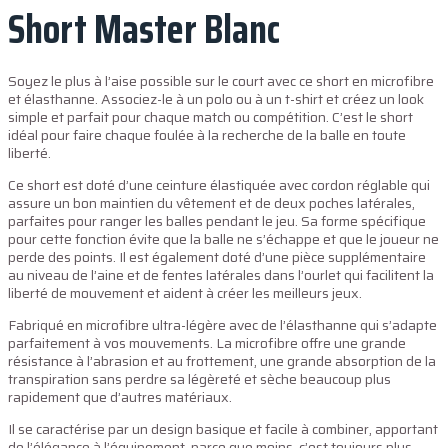
Short Master Blanc
Soyez le plus à l’aise possible sur le court avec ce short en microfibre
et élasthanne. Associez-le à un polo ou à un t-shirt et créez un look
simple et parfait pour chaque match ou compétition. C’est le short
idéal pour faire chaque foulée à la recherche de la balle en toute
liberté.
Ce short est doté d’une ceinture élastiquée avec cordon réglable qui
assure un bon maintien du vêtement et de deux poches latérales,
parfaites pour ranger les balles pendant le jeu. Sa forme spécifique
pour cette fonction évite que la balle ne s’échappe et que le joueur ne
perde des points. Il est également doté d’une pièce supplémentaire
au niveau de l’aine et de fentes latérales dans l’ourlet qui facilitent la
liberté de mouvement et aident à créer les meilleurs jeux.
Fabriqué en microfibre ultra-légère avec de l’élasthanne qui s’adapte
parfaitement à vos mouvements. La microfibre offre une grande
résistance à l’abrasion et au frottement, une grande absorption de la
transpiration sans perdre sa légèreté et sèche beaucoup plus
rapidement que d’autres matériaux.
Il se caractérise par un design basique et facile à combiner, apportant
de l’élégance à l’équipement, parce que moins, c’est toujours plus.