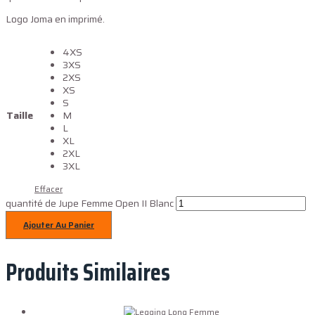
Logo Joma en imprimé.
4XS
3XS
2XS
XS
S
Taille
M
L
XL
2XL
3XL
Effacer
quantité de Jupe Femme Open II Blanc
Ajouter Au Panier
Produits Similaires