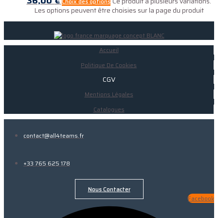
36,00
€
Ce produit a plusieurs variations.
Choix des options
Les options peuvent être choisies sur la page du produit
Accueil
Politique De Cookies
CGV
Mentions Légales
Catalogues
contact@all4teams.fr
+33 765 625 178
Nous Contacter
Facebook