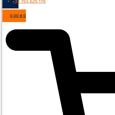
+33 765 625 178
0,00
€
0