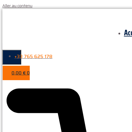
Aller au contenu
Ac
+33 765 625 178
0,00
€
0