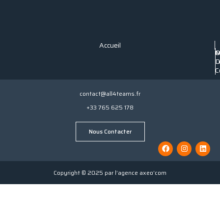
Accueil
P
C
M
C
D
L
C
contact@all4teams.fr
+33 765 625 178
Nous Contacter
Copyright © 2025 par l’agence axeo’com