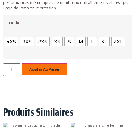
performances même après de nombreux entraînements et lavages.
Logo de Joma en impression.
Taille
4XS
3XS
2XS
XS
S
M
L
XL
2XL
Ajouter Au Panier
Produits Similaires