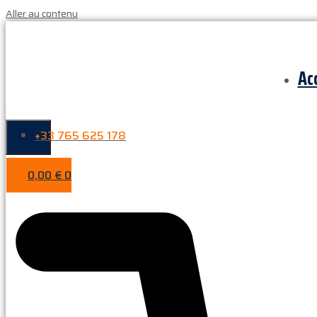
Aller au contenu
Ac
+33 765 625 178
0,00
€
0