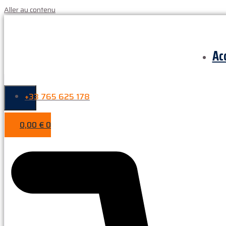
Aller au contenu
Ac
+33 765 625 178
0,00
€
0