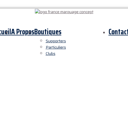
cueil
A Propos
Boutiques
Contac
Supporters
Particuliers
Clubs