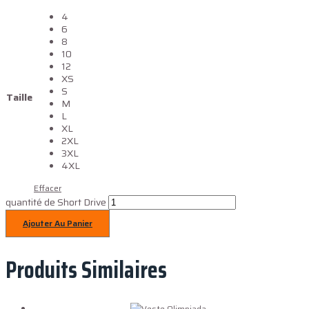
4
6
8
10
12
XS
S
Taille
M
L
XL
2XL
3XL
4XL
Effacer
quantité de Short Drive
Ajouter Au Panier
Produits Similaires