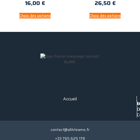
16,00
€
26,50
€
Choix des options
Choix des options
Accueil
P
C
M
C
D
L
C
contact@all4teams.fr
+33 765 625 178