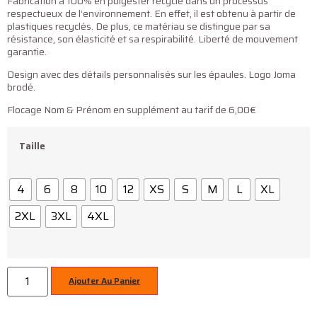
Fabrication à 100% en polyester recyclé dans un processus
respectueux de l’environnement. En effet, il est obtenu à partir de
plastiques recyclés. De plus, ce matériau se distingue par sa
résistance, son élasticité et sa respirabilité. Liberté de mouvement
garantie.
Design avec des détails personnalisés sur les épaules. Logo Joma
brodé.
Flocage Nom & Prénom en supplément au tarif de 6,00€
Taille
4
6
8
10
12
XS
S
M
L
XL
2XL
3XL
4XL
Ajouter Au Panier