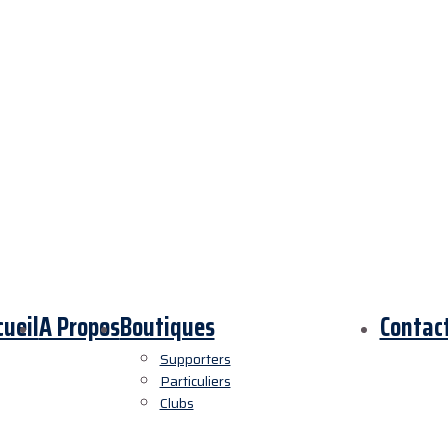
cueil
A Propos
Boutiques
Contac
Supporters
Particuliers
Clubs