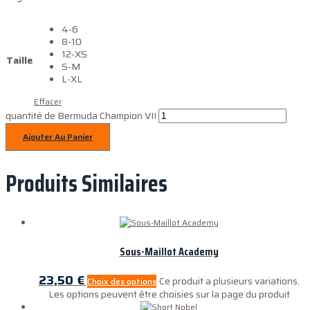
4-6
8-10
12-XS
Taille
S-M
L-XL
Effacer
quantité de Bermuda Champion VII
Ajouter Au Panier
Produits Similaires
Sous-Maillot Academy
23,50
€
Ce produit a plusieurs variations.
Choix des options
Les options peuvent être choisies sur la page du produit