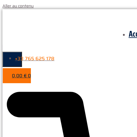
Aller au contenu
Ac
+33 765 625 178
0,00
€
0