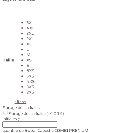
5XL
4XL
3XL
2XL
XL
L
M
Taille
XS
S
6XS
5XS
4XS
3XS
2XS
Effacer
Flocage des initiales
Flocage des initiales
(+4,00 €)
Initiales
*
quantité de Sweat Capuche COMBI PRENIUM