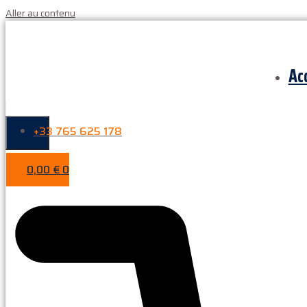
Aller au contenu
Ac
+33 765 625 178
0,00
€
0