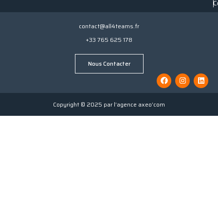
C
contact@all4teams.fr
+33 765 625 178
Nous Contacter
Copyright © 2025 par l’agence axeo’com