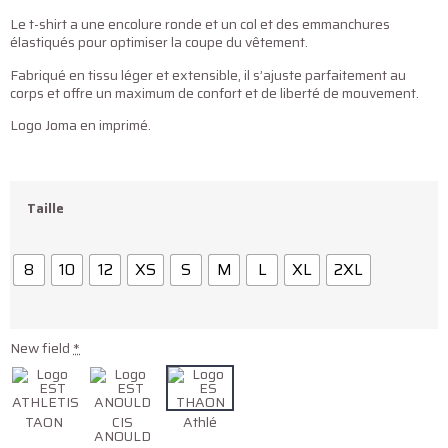
Le t-shirt a une encolure ronde et un col et des emmanchures
élastiqués pour optimiser la coupe du vêtement.
Fabriqué en tissu léger et extensible, il s’ajuste parfaitement au
corps et offre un maximum de confort et de liberté de mouvement.
Logo Joma en imprimé.
Taille
8
10
12
XS
S
M
L
XL
2XL
New field
*
TAON
CIS
Athlé
ANOULD