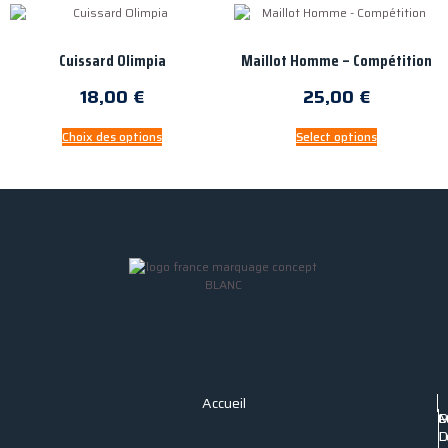
Cuissard Olimpia
Maillot Homme – Compétition
18,00
€
25,00
€
Choix des options
Select options
Accueil
P
C
M
C
D
L