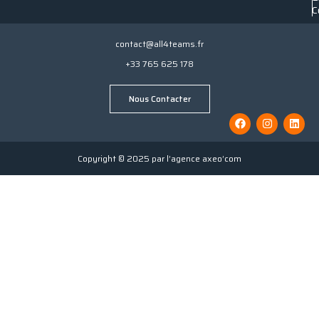
C
contact@all4teams.fr
+33 765 625 178
Nous Contacter
Copyright © 2025 par l’agence axeo’com