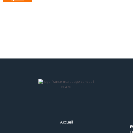
Accueil
P
C
M
C
D
L