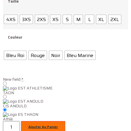
Taille
4XS
3XS
2XS
XS
S
M
L
XL
2XL
Couleur
Bleu Roi
Rouge
Noir
Bleu Marine
New field
*
TAON
CIS ANOULD
Athlé
Ajouter Au Panier