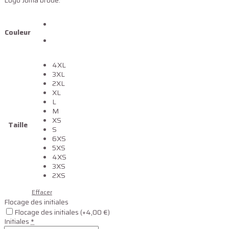
Logo Joma brodé.
Couleur
4XL
3XL
2XL
XL
L
M
XS
Taille
S
6XS
5XS
4XS
3XS
2XS
Effacer
Flocage des initiales
Flocage des initiales
(+4,00 €)
Initiales
*