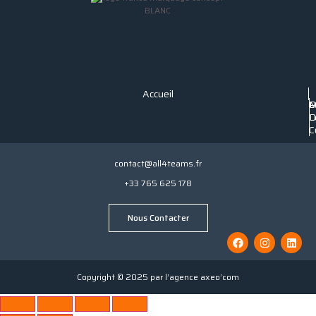
Accueil
P
C
M
C
D
L
C
contact@all4teams.fr
+33 765 625 178
Nous Contacter
Copyright © 2025 par l’agence axeo’com