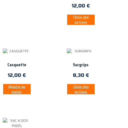
12,00
€
Choix des
options
Casquette
Surgrips
12,00
€
8,30
€
Ajouter au
Choix des
panier
options