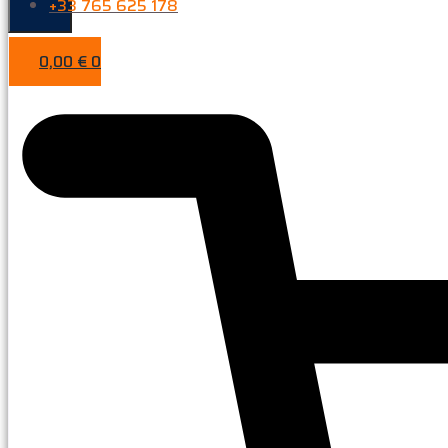
+33 765 625 178
0,00
€
0