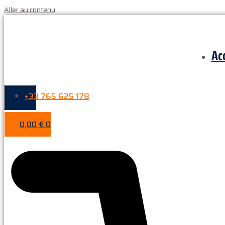
Aller au contenu
Ac
+33 765 625 178
0,00
€
0