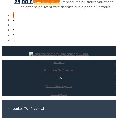
29,00
€
Ce produit a plusieurs variations.
Choix des options
Les options peuvent être choisies sur la page du produit
1
2
3
4
5
→
Accueil
Politique De Cookies
CGV
Mentions Légales
Catalogues
contact@all4teams.fr