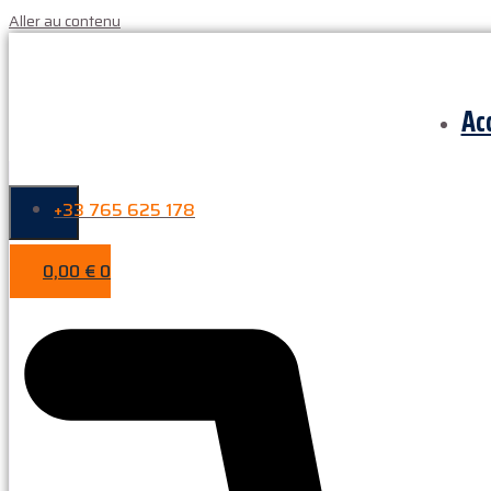
Aller au contenu
Ac
+33 765 625 178
0,00
€
0