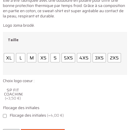
Elle a été fabriquée avec une doublure en polaire pour offrir une
bonne protection thermique par temps froid. Grâce à sa composition
en partie en coton, ce sweat-shirt est super agréable au contact de
la peau, respirant et durable.
Logo Joma brodé.
Taille
XL
L
M
XS
S
5XS
4XS
3XS
2XS
Choix logo coeur :
SP FIT
COACHING
(+3,50 €)
Flocage des initiales
Flocage des initiales
(+4,00 €)