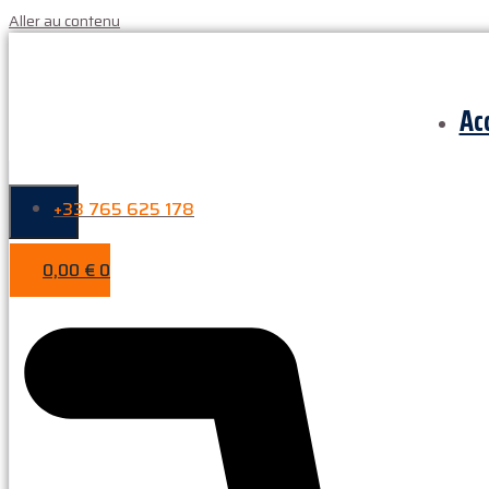
Aller au contenu
Ac
+33 765 625 178
0,00
€
0