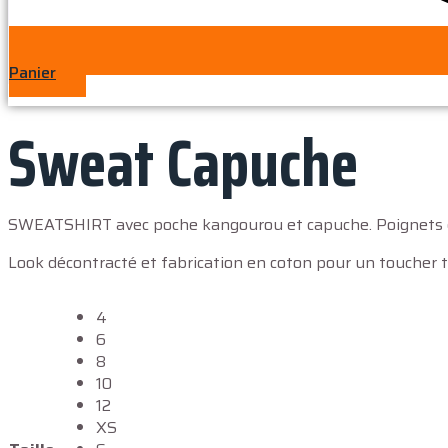
Panier
Sweat Capuche
SWEATSHIRT avec poche kangourou et capuche. Poignets et o
Look décontracté et fabrication en coton pour un toucher t
4
6
8
10
12
XS