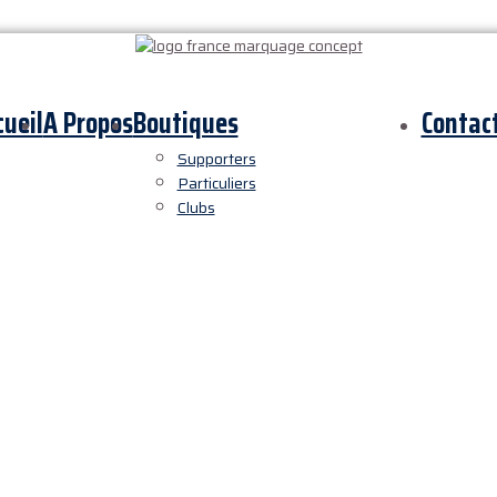
cueil
A Propos
Boutiques
Contac
Supporters
Particuliers
Clubs