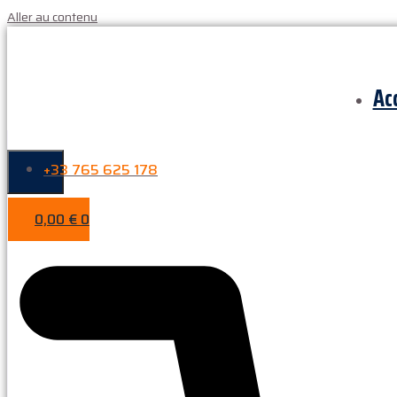
Aller au contenu
Ac
+33 765 625 178
0,00
€
0