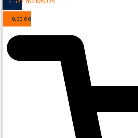
+33 765 625 178
0,00
€
0