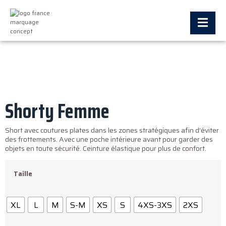
Shorty Femme
Short avec coutures plates dans les zones stratégiques afin d’éviter
des frottements. Avec une poche intérieure avant pour garder des
objets en toute sécurité. Ceinture élastique pour plus de confort.
Taille
XL
L
M
S-M
XS
S
4XS-3XS
2XS