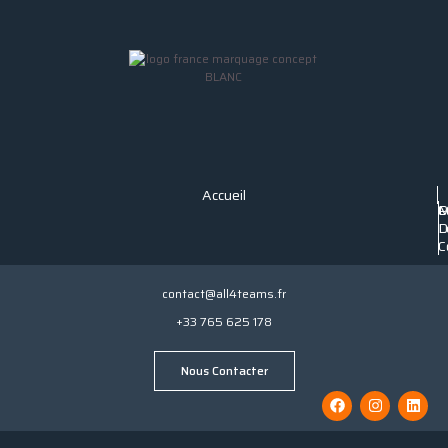
Accueil
P
C
M
C
D
L
C
contact@all4teams.fr
+33 765 625 178
Nous Contacter