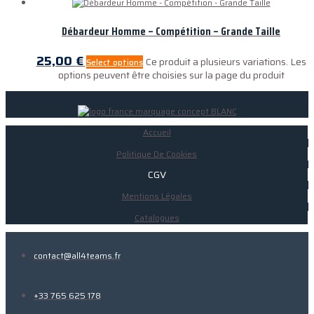
Débardeur Homme – Compétition – Grande Taille
25,00
€
Ce produit a plusieurs variations. Les
Select options
options peuvent être choisies sur la page du produit
Accueil
Politique De Cookies
CGV
Mentions Légales
Catalogues
contact@all4teams.fr
+33 765 625 178