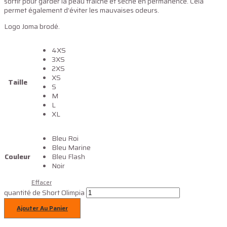
sortir pour garder la peau fraîche et sèche en permanence. Cela
permet également d’éviter les mauvaises odeurs.
Logo Joma brodé.
4XS
3XS
2XS
XS
Taille
S
M
L
XL
Bleu Roi
Bleu Marine
Couleur
Bleu Flash
Noir
Effacer
quantité de Short Olimpia
Ajouter Au Panier