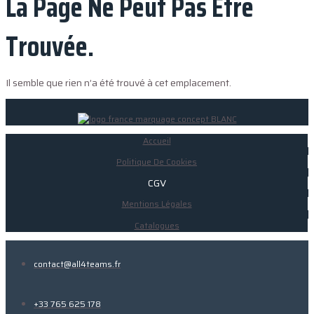
La Page Ne Peut Pas Être
Trouvée.
Il semble que rien n’a été trouvé à cet emplacement.
Accueil
Politique De Cookies
CGV
Mentions Légales
Catalogues
contact@all4teams.fr
+33 765 625 178