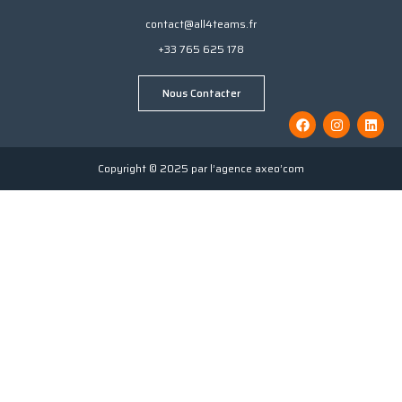
contact@all4teams.fr
+33 765 625 178
Nous Contacter
Copyright © 2025 par l’agence axeo’com