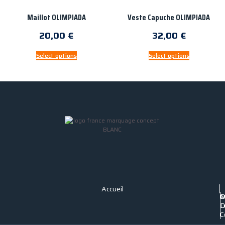
Maillot OLIMPIADA
Veste Capuche OLIMPIADA
20,00
€
32,00
€
Select options
Select options
Accueil
P
C
M
C
D
L
C