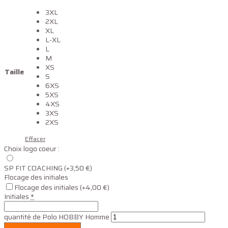
3XL
2XL
XL
L-XL
L
M
XS
Taille
S
6XS
5XS
4XS
3XS
2XS
Effacer
Choix logo coeur :
SP FIT COACHING
(+3,50 €)
Flocage des initiales
Flocage des initiales
(+4,00 €)
Initiales
*
quantité de Polo HOBBY Homme