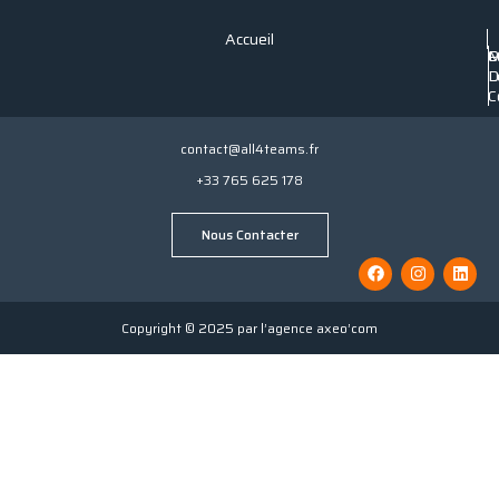
Accueil
P
C
M
C
D
L
C
contact@all4teams.fr
+33 765 625 178
Nous Contacter
Copyright © 2025 par l’agence axeo’com