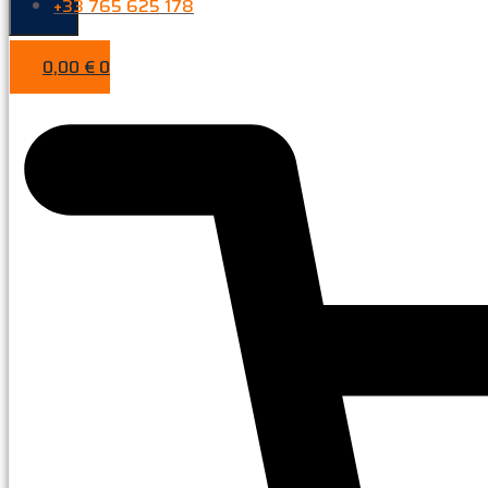
+33 765 625 178
0,00
€
0