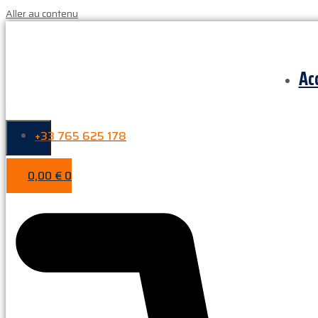
Aller au contenu
Ac
+33 765 625 178
0,00
€
0