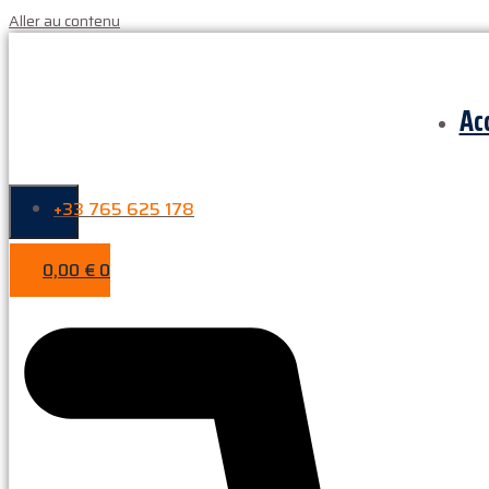
Aller au contenu
Ac
+33 765 625 178
0,00
€
0