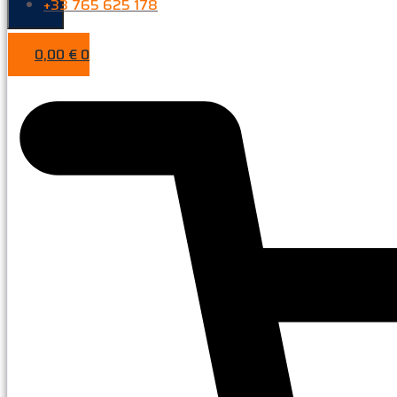
+33 765 625 178
0,00
€
0