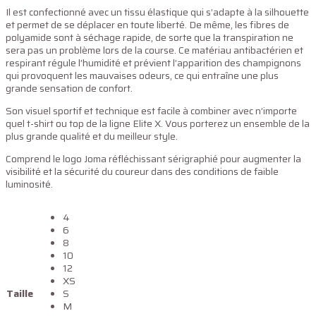
Il est confectionné avec un tissu élastique qui s’adapte à la silhouette
et permet de se déplacer en toute liberté. De même, les fibres de
polyamide sont à séchage rapide, de sorte que la transpiration ne
sera pas un problème lors de la course. Ce matériau antibactérien et
respirant régule l’humidité et prévient l’apparition des champignons
qui provoquent les mauvaises odeurs, ce qui entraîne une plus
grande sensation de confort.
Son visuel sportif et technique est facile à combiner avec n’importe
quel t-shirt ou top de la ligne Elite X. Vous porterez un ensemble de la
plus grande qualité et du meilleur style.
Comprend le logo Joma réfléchissant sérigraphié pour augmenter la
visibilité et la sécurité du coureur dans des conditions de faible
luminosité.
4
6
8
10
12
XS
Taille
S
M