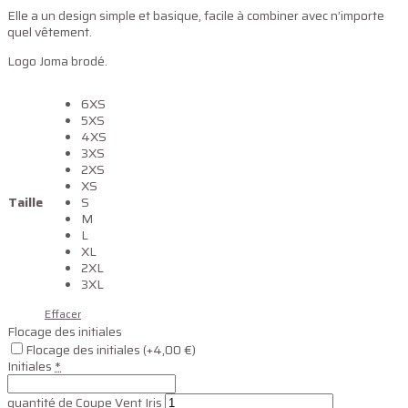
Elle a un design simple et basique, facile à combiner avec n’importe
quel vêtement.
Logo Joma brodé.
6XS
5XS
4XS
3XS
2XS
XS
Taille
S
M
L
XL
2XL
3XL
Effacer
Flocage des initiales
Flocage des initiales
(+4,00 €)
Initiales
*
quantité de Coupe Vent Iris