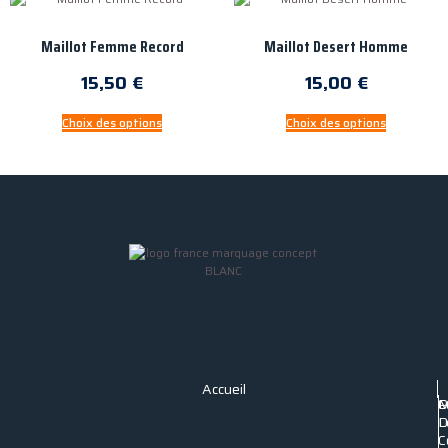
Maillot Femme Record
Maillot Desert Homme
15,50
€
15,00
€
Choix des options
Choix des options
Accueil
P
C
M
C
D
L
C