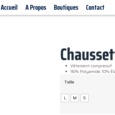
Accueil
A Propos
Boutiques
Contact
Chausset
Vêtement compressif
90% Polyamide, 10% É
Taille
L
M
S