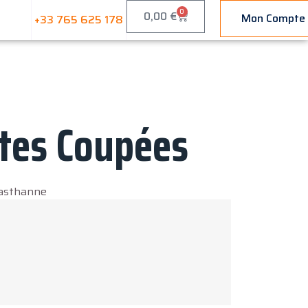
0
0,00
€
Mon Compte
+33 765 625 178
tes Coupées
lasthanne