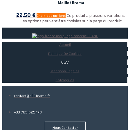
Maillot Brama
22,50
€
Ce produit a plusieurs variations.
Choix des options
Les options peuvent être choisies sur la page du produit
Accueil
Politique De Cookies
CGV
Mentions Légales
Catalogues
contact@all4teams.fr
+33 765 625 178
Nous Contacter