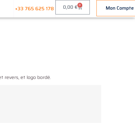
0
0,00
€
Mon Compte
+33 765 625 178
t revers, et logo bordé.