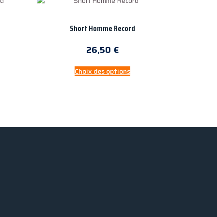
d
Short Homme Record
26,50
€
Choix des options