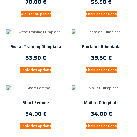
70,00
€
55,50
€
Ajouter au panier
Choix des options
Sweat Training Olimpiada
Pantalon Olimpiada
53,50
€
39,50
€
Choix des options
Choix des options
Short Femme
Maillot Olimpiada
34,00
€
34,00
€
Choix des options
Choix des options